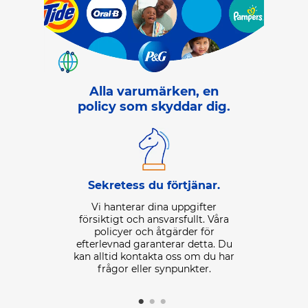
Alla varumärken, en
policy som skyddar dig.
Uppgift
Sekretess du förtjänar.
gillar.
Vi samlar in
Vi hanterar dina uppgifter
pgifter för att
delar med oss
försiktigt och ansvarsfullt. Våra
sad upplevelse
upplevelser e
policyer och åtgärder för
ukter och
information 
efterlevnad garanterar detta. Du
 relevanta för
andra föret
kan alltid kontakta oss om du har
m också för att
uppgifter
frågor eller synpunkter.
inte får samma
kontrollera di
och om igen.