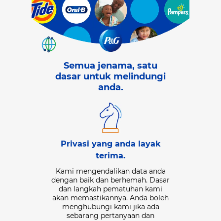
Semua jenama, satu
dasar untuk melindungi
anda.
Data yan
Privasi yang anda layak
 yang anda
Kami meng
terima.
.
yang anda 
kami melalui
Kami mengendalikan data anda
n data untuk
secara digital 
dengan baik dan berhemah. Dasar
enyesuaikan
maklumat y
dan langkah pematuhan kami
dengan lebih
kepada sy
akan memastikannya. Anda boleh
 tawaran yang
seterusnya 
menghubungi kami jika ada
a. Kami juga
dengan k
sebarang pertanyaan dan
nya bagi