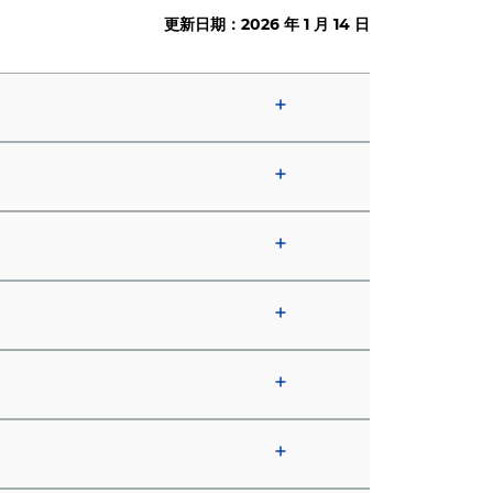
更新日期：2026 年 1 月 14 日