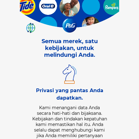
Semua merek, satu
kebijakan, untuk
melindungi Anda.
Data yang
Privasi yang pantas Anda
akan Anda
Kami mengum
dapatkan.
.
yang Anda b
melalui penga
Kami menangani data Anda
n data untuk
atau offline 
secara hati-hati dan bijaksana.
yesuaikan
yang Anda
Kebijakan dan tindakan kepatuhan
dengan lebih
perusahaan la
kami memastikan hal itu. Anda
n penawaran
tersebut deng
selalu dapat menghubungi kami
nda. Kami juga
mengendalik
jika Anda memiliki pertanyaan
ya untuk