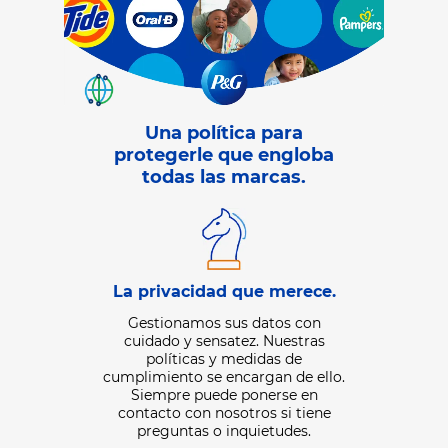
Una política para
protegerle que engloba
todas las marcas.
Los datos
La privacidad que merece.
 pensamos
Recopilamo
 gustar.
Gestionamos sus datos con
usted compa
cuidado y sensatez. Nuestras
través de nues
ara ayudarle a
políticas y medidas de
marca digital
periencia con
cumplimiento se encargan de ello.
así como inf
y ofertas
Siempre puede ponerse en
ha propor
ed. También lo
contacto con nosotros si tiene
empresas q
segurarnos de
preguntas o inquietudes.
datos con
smos mensajes