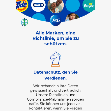
Alle Marken, eine
Richtlinie, um Sie zu
schützen.
Daten, die S
Datenschutz, den Sie
nteressiert.
Wir erfassen
verdienen.
ten, um Ihr
über unsere di
eren Produkte
Markenerlebni
Wir behandeln Ihre Daten
die für Sie
Daten, d
gewissenhaft und vertraulich.
ndividuell
Unternehme
Unsere Richtlinien und
erwenden sie
gestellt haben
Compliance-Maßnahmen sorgen
ellen, dass Sie
uns weitergeb
dafür. Sie können uns jederzeit
ieselben
Kontrolle 
kontaktieren, wenn Sie Fragen